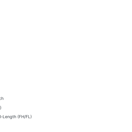
ch
)
ll-Length (FH/FL)