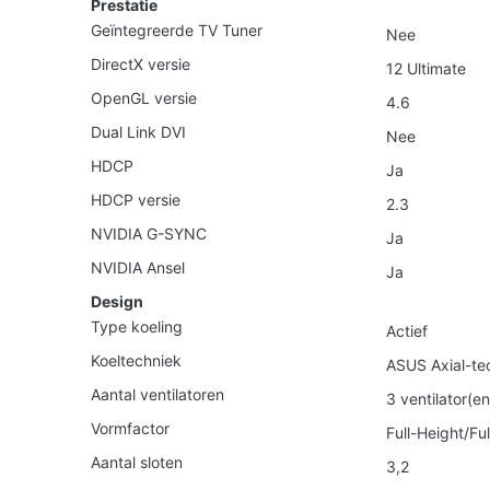
Prestatie
Geïntegreerde TV Tuner
Nee
DirectX versie
12 Ultimate
OpenGL versie
4.6
Dual Link DVI
Nee
HDCP
Ja
HDCP versie
2.3
NVIDIA G-SYNC
Ja
NVIDIA Ansel
Ja
Design
Type koeling
Actief
Koeltechniek
ASUS Axial-te
Aantal ventilatoren
3 ventilator(en
Vormfactor
Full-Height/Fu
Aantal sloten
3,2