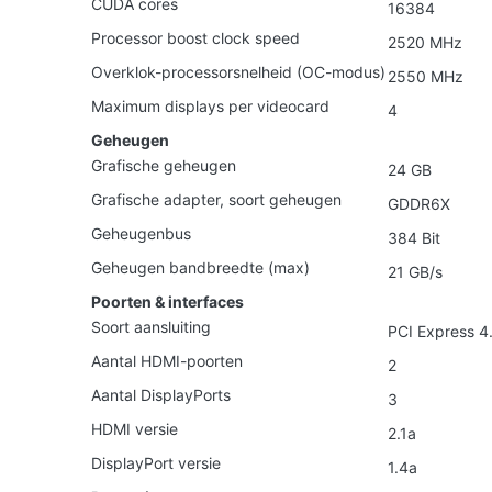
CUDA cores
16384
Processor boost clock speed
2520 MHz
Overklok-processorsnelheid (OC-modus)
2550 MHz
Maximum displays per videocard
4
Geheugen
Grafische geheugen
24 GB
Grafische adapter, soort geheugen
GDDR6X
Geheugenbus
384 Bit
Geheugen bandbreedte (max)
21 GB/s
Poorten & interfaces
Soort aansluiting
PCI Express 4
Aantal HDMI-poorten
2
Aantal DisplayPorts
3
HDMI versie
2.1a
DisplayPort versie
1.4a