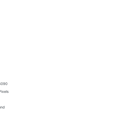
4090
ixels
und