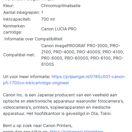
Kleur:
Chroomoptimalisatie
Aantal inbegrepen:
1
Inktcapaciteit:
700 ml
Kenmerken
Canon LUCIA PRO
cartridge:
Informatie over Compatibiliteit
Canon imagePROGRAF PRO-2000, PRO-
2100, PRO-4000, PRO-4000S, PRO-4100,
Compatibel met:
PRO-6000, PRO-6000S, PRO-6100, PRO-
6100S
Url voor meer informatie:
https://prijsengel.nl/0785c001-canon-
pfi-1700co-inktcartridge-origineel
Canon Inc. is een Japanse producent van een veelheid aan
optische en elektronische apparatuur waaronder fotocamera's,
videocamera's, printers, kopieerapparaten en medische
apparatuur. Het hoofdkantoor is gevestigd in Ota, Tokio.
Bent u op zoek naar Canon Printers,
neem dan een kijkje op:
https://prijsengel.nl/printers