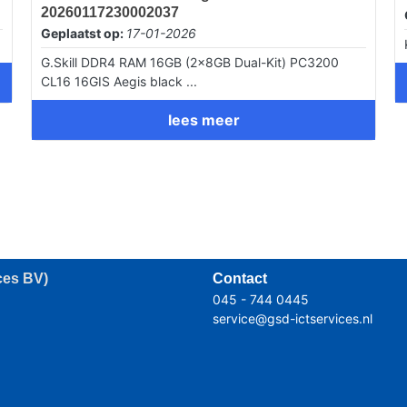
20260117230002037
Geplaatst op:
17-01-2026
G.Skill DDR4 RAM 16GB (2x8GB Dual-Kit) PC3200
CL16 16GIS Aegis black ...
lees meer
ces BV)
Contact
045 - 744 0445
service@gsd-ictservices.nl