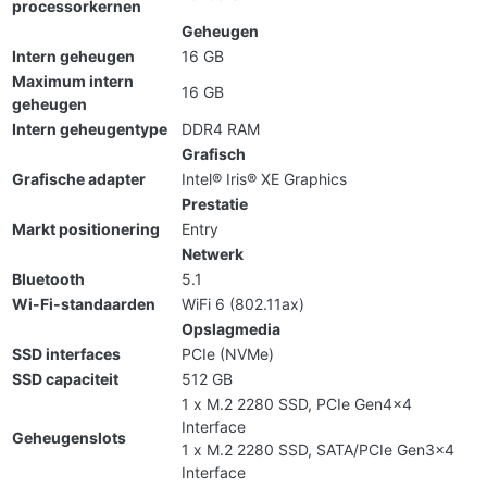
processorkernen
Geheugen
Intern geheugen
16 GB
Maximum intern
16 GB
geheugen
Intern geheugentype
DDR4 RAM
Grafisch
Grafische adapter
Intel® Iris® XE Graphics
Prestatie
Markt positionering
Entry
Netwerk
Bluetooth
5.1
Wi-Fi-standaarden
WiFi 6 (802.11ax)
Opslagmedia
SSD interfaces
PCIe (NVMe)
SSD capaciteit
512 GB
1 x M.2 2280 SSD, PCIe Gen4x4
Interface
Geheugenslots
1 x M.2 2280 SSD, SATA/PCIe Gen3x4
Interface