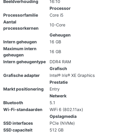
Beeldverhouding
16:10
Processor
Processorfamilie
Core i5
Aantal
10-Core
processorkernen
Geheugen
Intern geheugen
16 GB
Maximum intern
16 GB
geheugen
Intern geheugentype
DDR4 RAM
Grafisch
Grafische adapter
Intel® Iris® XE Graphics
Prestatie
Markt positionering
Entry
Netwerk
Bluetooth
5.1
Wi-Fi-standaarden
WiFi 6 (802.11ax)
Opslagmedia
SSD interfaces
PCIe (NVMe)
SSD capaciteit
512 GB