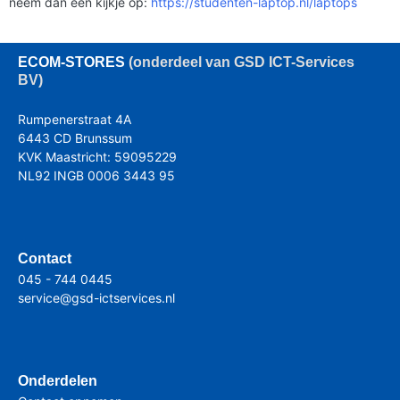
neem dan een kijkje op:
https://studenten-laptop.nl/laptops
ECOM
-STORES
(onderdeel van GSD ICT-Services
BV)
Rumpenerstraat 4A
6443 CD Brunssum
KVK Maastricht: 59095229
NL92 INGB 0006 3443 95
Contact
045 - 744 0445
service@gsd-ictservices.nl
Onderdelen