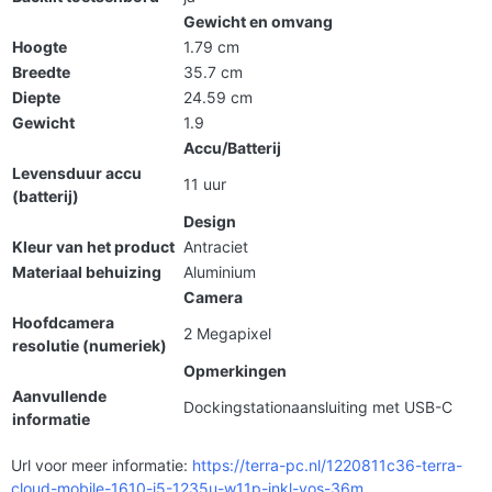
Gewicht en omvang
Hoogte
1.79 cm
Breedte
35.7 cm
Diepte
24.59 cm
Gewicht
1.9
Accu/Batterij
Levensduur accu
11 uur
(batterij)
Design
Kleur van het product
Antraciet
Materiaal behuizing
Aluminium
Camera
Hoofdcamera
2 Megapixel
resolutie (numeriek)
Opmerkingen
Aanvullende
Dockingstationaansluiting met USB-C
informatie
Url voor meer informatie:
https://terra-pc.nl/1220811c36-terra-
cloud-mobile-1610-i5-1235u-w11p-inkl-vos-36m