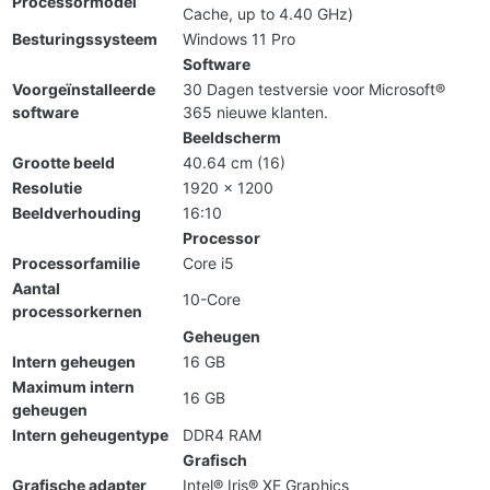
Processormodel
Cache, up to 4.40 GHz)
Besturingssysteem
Windows 11 Pro
Software
Voorgeïnstalleerde
30 Dagen testversie voor Microsoft®
software
365 nieuwe klanten.
Beeldscherm
Grootte beeld
40.64 cm (16)
Resolutie
1920 x 1200
Beeldverhouding
16:10
Processor
Processorfamilie
Core i5
Aantal
10-Core
processorkernen
Geheugen
Intern geheugen
16 GB
Maximum intern
16 GB
geheugen
Intern geheugentype
DDR4 RAM
Grafisch
Grafische adapter
Intel® Iris® XE Graphics