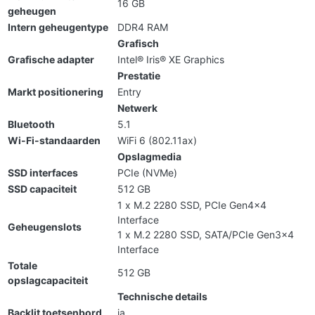
16 GB
geheugen
Intern geheugentype
DDR4 RAM
Grafisch
Grafische adapter
Intel® Iris® XE Graphics
Prestatie
Markt positionering
Entry
Netwerk
Bluetooth
5.1
Wi-Fi-standaarden
WiFi 6 (802.11ax)
Opslagmedia
SSD interfaces
PCIe (NVMe)
SSD capaciteit
512 GB
1 x M.2 2280 SSD, PCIe Gen4x4
Interface
Geheugenslots
1 x M.2 2280 SSD, SATA/PCIe Gen3x4
Interface
Totale
512 GB
opslagcapaciteit
Technische details
Backlit toetsenbord
ja