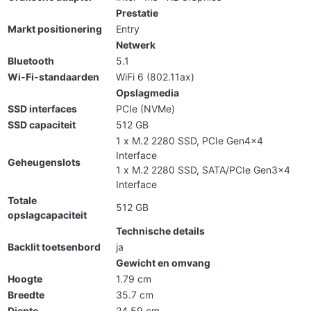
Prestatie
Markt positionering
Entry
Netwerk
Bluetooth
5.1
Wi-Fi-standaarden
WiFi 6 (802.11ax)
Opslagmedia
SSD interfaces
PCIe (NVMe)
SSD capaciteit
512 GB
1 x M.2 2280 SSD, PCIe Gen4x4
Interface
Geheugenslots
1 x M.2 2280 SSD, SATA/PCIe Gen3x4
Interface
Totale
512 GB
opslagcapaciteit
Technische details
Backlit toetsenbord
ja
Gewicht en omvang
Hoogte
1.79 cm
Breedte
35.7 cm
Diepte
24.59 cm