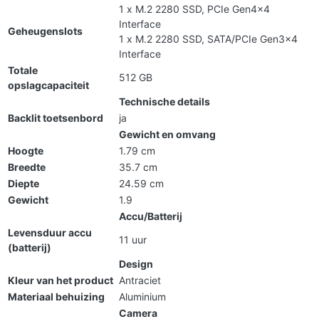
1 x M.2 2280 SSD, PCIe Gen4x4
Interface
Geheugenslots
1 x M.2 2280 SSD, SATA/PCIe Gen3x4
Interface
Totale
512 GB
opslagcapaciteit
Technische details
Backlit toetsenbord
ja
Gewicht en omvang
Hoogte
1.79 cm
Breedte
35.7 cm
Diepte
24.59 cm
Gewicht
1.9
Accu/Batterij
Levensduur accu
11 uur
(batterij)
Design
Kleur van het product
Antraciet
Materiaal behuizing
Aluminium
Camera